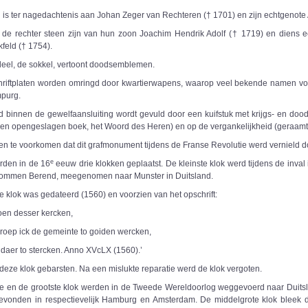
n is ter nagedachtenis aan Johan Zeger van Rechteren († 1701) en zijn echtgenote 
e rechter steen zijn van hun zoon Joachim Hendrik Adolf († 1719) en diens e
feld († 1754).
deel, de sokkel, vertoont doodsemblemen.
riftplaten worden omringd door kwartierwapens, waarop veel bekende namen vo
purg.
d binnen de gewelfaansluiting wordt gevuld door een kuifstuk met krijgs- en doods
en opengeslagen boek, het Woord des Heren) en op de vergankelijkheid (geraamt
n te voorkomen dat dit grafmonument tijdens de Franse Revolutie werd vernield doo
e
erden in de 16
eeuw drie klokken geplaatst. De kleinste klok werd tijdens de inval
ommen Berend, meegenomen naar Munster in Duitsland.
 klok was gedateerd (1560) en voorzien van het opschrift:
roen desser kercken,
 roep ick de gemeinte to goiden wercken,
e daer to stercken. Anno XVcLX (1560).’
deze klok gebarsten. Na een mislukte reparatie werd de klok vergoten.
e en de grootste klok werden in de Tweede Wereldoorlog weggevoerd naar Duits
gevonden in respectievelijk Hamburg en Amsterdam. De middelgrote klok bleek