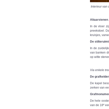
Interieur van 
Altaarstenen
.
In de vloer z
preekstoel. D
kruisjes, van
De stilteruim
In de zuidelij
van banken di
op witte sten
Via enkele tre
De grafkelder
De kapel besc
zerken van ee
Grafmonume
De hele ooste
e
van de 18
ee