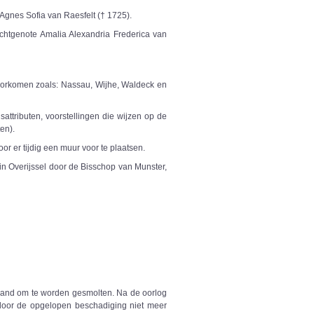
Agnes Sofia van Raesfelt († 1725).
chtgenote Amalia Alexandria Frederica van
orkomen zoals: Nassau, Wijhe, Waldeck en
attributen, voorstellingen die wijzen op de
en).
r er tijdig een muur voor te plaatsen.
 in Overijssel door de Bisschop van Munster,
land om te worden gesmolten. Na de oorlog
 door de opgelopen beschadiging niet meer