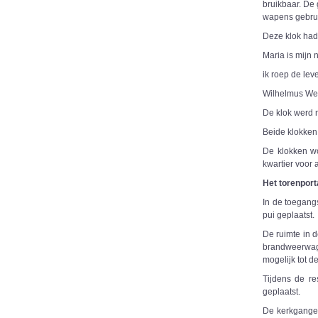
bruikbaar. De 
wapens gebrui
Deze klok had 
Maria is mijn n
ik roep de le
Wilhelmus Weg
De klok werd n
Beide klokken 
De klokken wo
kwartier voor 
Het torenport
In de toegang
pui geplaatst.
De ruimte in d
brandweerwag
mogelijk tot 
Tijdens de re
geplaatst.
De kerkganger