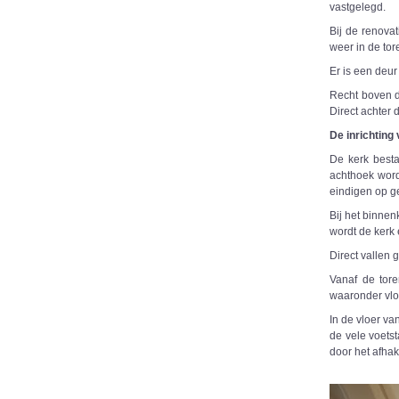
vastgelegd.
Bij de renova
weer in de to
Er is een deur 
Recht boven d
Direct achter 
De inrichting
De kerk besta
achthoek word
eindigen op g
Bij het binne
wordt de kerk
Direct vallen
Vanaf de tore
waaronder vlo
In de vloer va
de vele voets
door het afha