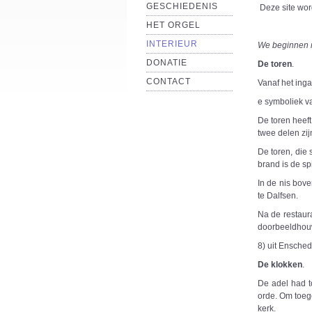
GESCHIEDENIS
Deze site wor
HET ORGEL
INTERIEUR
We beginnen m
DONATIE
De toren
.
CONTACT
Vanaf het inga
e symboliek va
De toren heeft
twee delen zij
De toren, die 
brand is de sp
In de nis bov
te Dalfsen.
Na de restaura
doorbeeldhouw
8) uit Ensched
De klokken
.
De adel had t
orde. Om toeg
kerk.