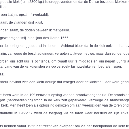
grootste klok (ruim 2300 kg.) is teruggevonden omdat de Duitse bezetters klokken 
kten.
een Latijns opschrift (vertaald):
aam, de vijanden drijf ik uit,
venden saam, de doden beween ik met geluid.
ewaert goot mij in het jaar des Heren 1555.
a de oorlog teruggeplaatst in de toren. Achteraf bleek dat in de klok ook een barst 
zijn, vanwege de beschadigingen, vergoten tot twee nieuwe, maar dan zonder opsch
rden om acht uur ’s ochtends, om twaalf uur ’s middags en om negen uur ’s av
aanvang van de kerkdiensten en -op verzoek- bij huwelijken en begrafenissen.
aal
.
sdeur bevindt zich een klein deurtje dat vroeger door de klokkenluider werd gebru
e
e toren werd in de 19
eeuw als opslag voor de brandweer gebruikt. De brandsl
en (handbediening) stond in de kerk zelf geparkeerd. Vanwege de brandslang
de kerk. Men heeft toen als oplossing gekozen om aan weerszijden van de toren o
stauratie in 1956/’57 werd de toegang via de toren weer hersteld en zijn link
s hebben vanaf 1956 het “recht van overpad” om via het torenportaal de kerk te b