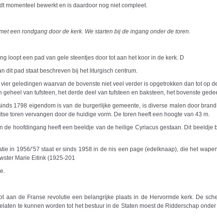
dt momenteel bewerkt en is daardoor nog niet compleet.
et een rondgang door de kerk. We starten bij de ingang onder de toren.
ng loopt een pad van gele steentjes door tot aan het koor in de kerk. D
n dit pad staat beschreven bij het liturgisch centrum.
 vier geledingen waarvan de bovenste niet veel verder is opgetrokken dan tot op d
n geheel van tufsteen, het derde deel van tufsteen en baksteen, het bovenste gede
sinds 1798 eigendom is van de burgerlijke gemeente, is diverse malen door brand g
itse toren vervangen door de huidige vorm. De toren heeft een hoogte van 43 m.
en de hoofdingang heeft een beeldje van de heilige Cyriacus gestaan. Dit beeldje 
tie in 1956/’57 staat er sinds 1958 in de nis een page (edelknaap), die het wapen
ster Marie Eitink (1925-201
e.
ot aan de Franse revolutie een belangrijke plaats in de Hervormde kerk. De sche
elaten te kunnen worden tot het bestuur in de Staten moest de Ridderschap onder