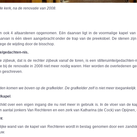
de kerk, na de renovatie van 2008.
ijn ook 4 altaarstenen opgenomen. Eén daarvan ligt in de voormalige kapel va
aarvan is één steen aangebracht onder de trap van de preekstoel. De stenen zijn
wege de wijding door de bisschop.
te/gedachten-nis.
ke zijbeuk, dat is de rechter zijbeuk vanaf de toren, is een stilteruimte/gedacht
e bij de renovatie in 2008 niet meer nodig waren. Hier worden de overledenen g
en geschreven.
den komen we boven op de grafkelder. De grafkelder zelf is niet meer toegankelijk.
/kapel
.
hikt over een eigen ingang die nu niet meer in gebruik is. In de vloer van de k
n aantal jonkers Van Rechteren en een zerk van Katharina (de Cock) van Opijnen,
nt
.
lijke wand van de kapel van Rechteren wordt in beslag genomen door een zandste
uw.