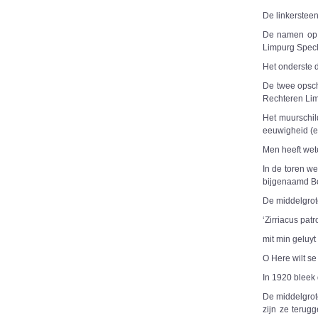
De linkerstee
De namen op d
Limpurg Speck
Het onderste 
De twee opsch
Rechteren Lim
Het muurschil
eeuwigheid (e
Men heeft wete
In de toren w
bijgenaamd B
De middelgrote
‘Zirriacus pat
mit min geluyt
O Here wilt s
In 1920 bleek 
De middelgrot
zijn ze terug