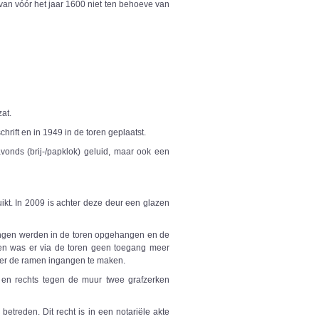
van vóór het jaar 1600 niet ten behoeve van
zat.
rift en in 1949 in de toren geplaatst.
onds (brij-/papklok) geluid, maar ook een
ikt. In 2009 is achter deze deur een glazen
angen werden in de toren opgehangen en de
en was er via de toren geen toegang meer
nder de ramen ingangen te maken.
s en rechts tegen de muur twee grafzerken
etreden. Dit recht is in een notariële akte