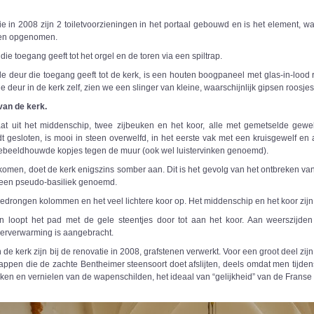
tie in 2008 zijn 2 toiletvoorzieningen in het portaal gebouwd en is het element
ren opgenomen.
die toegang geeft tot het orgel en de toren via een spiltrap.
e deur die toegang geeft tot de kerk, is een houten boogpaneel met glas-in-lood r
de deur in de kerk zelf, zien we een slinger van kleine, waarschijnlijk gipsen roosjes
 van de kerk.
at uit het middenschip, twee zijbeuken en het koor, alle met gemetselde gewel
t gesloten, is mooi in steen overwelfd, in het eerste vak met een kruisgewelf en 
ebeeldhouwde kopjes tegen de muur (ook wel luistervinken genoemd).
nkomen, doet de kerk enigszins somber aan. Dit is het gevolg van het ontbreken 
 een pseudo-basiliek genoemd.
 gedrongen kolommen en het veel lichtere koor op. Het middenschip en het koor zij
n loopt het pad met de gele steentjes door tot aan het koor. Aan weerszijden 
erverwarming is aangebracht.
n de kerk zijn bij de renovatie in 2008, grafstenen verwerkt. Voor een groot deel zij
tappen die de zachte Bentheimer steensoort doet afslijten, deels omdat men tijde
kken en vernielen van de wapenschilden, het ideaal van “gelijkheid” van de Frans