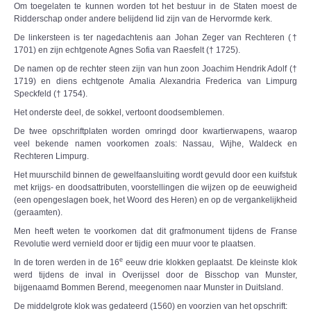
Om toegelaten te kunnen worden tot het bestuur in de Staten moest de
Ridderschap onder andere belijdend lid zijn van de Hervormde kerk.
De linkersteen is ter nagedachtenis aan Johan Zeger van Rechteren (†
1701) en zijn echtgenote Agnes Sofia van Raesfelt († 1725).
De namen op de rechter steen zijn van hun zoon Joachim Hendrik Adolf (†
1719) en diens echtgenote Amalia Alexandria Frederica van Limpurg
Speckfeld († 1754).
Het onderste deel, de sokkel, vertoont doodsemblemen.
De twee opschriftplaten worden omringd door kwartierwapens, waarop
veel bekende namen voorkomen zoals: Nassau, Wijhe, Waldeck en
Rechteren Limpurg.
Het muurschild binnen de gewelfaansluiting wordt gevuld door een kuifstuk
met krijgs- en doodsattributen, voorstellingen die wijzen op de eeuwigheid
(een opengeslagen boek, het Woord des Heren) en op de vergankelijkheid
(geraamten).
Men heeft weten te voorkomen dat dit grafmonument tijdens de Franse
Revolutie werd vernield door er tijdig een muur voor te plaatsen.
e
In de toren werden in de 16
eeuw drie klokken geplaatst. De kleinste klok
werd tijdens de inval in Overijssel door de Bisschop van Munster,
bijgenaamd Bommen Berend, meegenomen naar Munster in Duitsland.
De middelgrote klok was gedateerd (1560) en voorzien van het opschrift: