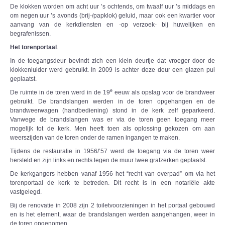
De klokken worden om acht uur ’s ochtends, om twaalf uur ’s middags en
om negen uur ’s avonds (brij-/papklok) geluid, maar ook een kwartier voor
aanvang van de kerkdiensten en -op verzoek- bij huwelijken en
begrafenissen.
Het torenportaal
.
In de toegangsdeur bevindt zich een klein deurtje dat vroeger door de
klokkenluider werd gebruikt. In 2009 is achter deze deur een glazen pui
geplaatst.
e
De ruimte in de toren werd in de 19
eeuw als opslag voor de brandweer
gebruikt. De brandslangen werden in de toren opgehangen en de
brandweerwagen (handbediening) stond in de kerk zelf geparkeerd.
Vanwege de brandslangen was er via de toren geen toegang meer
mogelijk tot de kerk. Men heeft toen als oplossing gekozen om aan
weerszijden van de toren onder de ramen ingangen te maken.
Tijdens de restauratie in 1956/’57 werd de toegang via de toren weer
hersteld en zijn links en rechts tegen de muur twee grafzerken geplaatst.
De kerkgangers hebben vanaf 1956 het “recht van overpad” om via het
torenportaal de kerk te betreden. Dit recht is in een notariële akte
vastgelegd.
Bij de renovatie in 2008 zijn 2 toiletvoorzieningen in het portaal gebouwd
en is het element, waar de brandslangen werden aangehangen, weer in
de toren opgenomen.