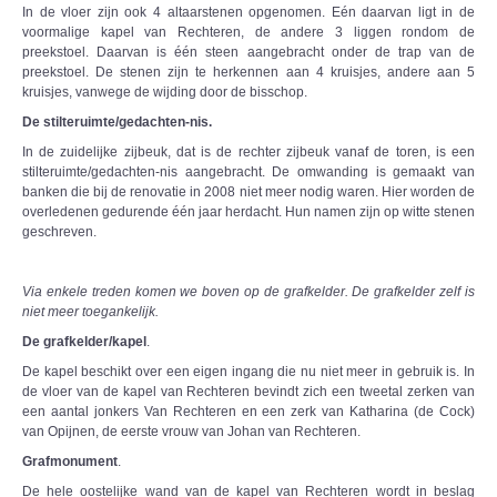
In de vloer zijn ook 4 altaarstenen opgenomen. Eén daarvan ligt in de
voormalige kapel van Rechteren, de andere 3 liggen rondom de
preekstoel. Daarvan is één steen aangebracht onder de trap van de
preekstoel. De stenen zijn te herkennen aan 4 kruisjes, andere aan 5
kruisjes, vanwege de wijding door de bisschop.
De stilteruimte/gedachten-nis.
In de zuidelijke zijbeuk, dat is de rechter zijbeuk vanaf de toren, is een
stilteruimte/gedachten-nis aangebracht. De omwanding is gemaakt van
banken die bij de renovatie in 2008 niet meer nodig waren. Hier worden de
overledenen gedurende één jaar herdacht. Hun namen zijn op witte stenen
geschreven.
Via enkele treden komen we boven op de grafkelder. De grafkelder zelf is
niet meer toegankelijk.
De grafkelder/kapel
.
De kapel beschikt over een eigen ingang die nu niet meer in gebruik is. In
de vloer van de kapel van Rechteren bevindt zich een tweetal zerken van
een aantal jonkers Van Rechteren en een zerk van Katharina (de Cock)
van Opijnen, de eerste vrouw van Johan van Rechteren.
Grafmonument
.
De hele oostelijke wand van de kapel van Rechteren wordt in beslag