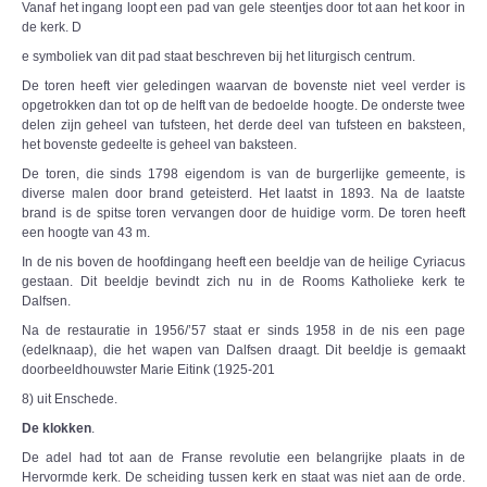
Vanaf het ingang loopt een pad van gele steentjes door tot aan het koor in
de kerk. D
e symboliek van dit pad staat beschreven bij het liturgisch centrum.
De toren heeft vier geledingen waarvan de bovenste niet veel verder is
opgetrokken dan tot op de helft van de bedoelde hoogte. De onderste twee
delen zijn geheel van tufsteen, het derde deel van tufsteen en baksteen,
het bovenste gedeelte is geheel van baksteen.
De toren, die sinds 1798 eigendom is van de burgerlijke gemeente, is
diverse malen door brand geteisterd. Het laatst in 1893. Na de laatste
brand is de spitse toren vervangen door de huidige vorm. De toren heeft
een hoogte van 43 m.
In de nis boven de hoofdingang heeft een beeldje van de heilige Cyriacus
gestaan. Dit beeldje bevindt zich nu in de Rooms Katholieke kerk te
Dalfsen.
Na de restauratie in 1956/’57 staat er sinds 1958 in de nis een page
(edelknaap), die het wapen van Dalfsen draagt. Dit beeldje is gemaakt
doorbeeldhouwster Marie Eitink (1925-201
8) uit Enschede.
De klokken
.
De adel had tot aan de Franse revolutie een belangrijke plaats in de
Hervormde kerk. De scheiding tussen kerk en staat was niet aan de orde.