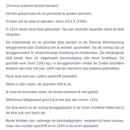
‘Zirriacus patroen desser kercken,
mit min geluyt roep ick de gemeinte to goiden wercken,
O Here wilt se daer to stercken. Anno XVcLX (1560).’
In 1920 bleek deze klok gebarsten. Na een mislukte reparatie werd de klok
vergoten.
De middelgrote en de grootste klok werden in de Tweede Wereldoorlog
weggevoerd naar Duitsland om te worden gesmolten. Na de oorlog zijn ze
teruggevonden in respectievelijk Hamburg en Amsterdam. De middelgrote
klok bleek door de opgelopen beschadiging niet meer bruikbaar. De
grootste klok (ruim 2300 kg.) is teruggevonden omdat de Duitse bezetters
klokken van vóór het jaar 1600 niet ten behoeve van wapens gebruikten.
Deze klok had een Latijns opschrift (vertaald):
Maria is mijn naam, de vijanden drijf ik uit,
ik roep de levenden saam, de doden beween ik met geluid.
Wilhelmus Wegewaert goot mij in het jaar des Heren 1555.
De klok werd na de oorlog teruggeplaatst in de toren. Achteraf bleek dat in
de klok ook een barst zat.
Beide klokken zijn, vanwege de beschadigingen, vergoten tot twee nieuwe,
maar dan zonder opschrift en in 1949 in de toren geplaatst.