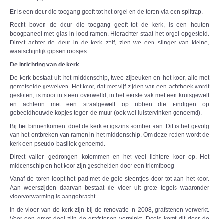
Er is een deur die toegang geeft tot het orgel en de toren via een spiltrap.
Recht boven de deur die toegang geeft tot de kerk, is een houten
boogpaneel met glas-in-lood ramen. Hierachter staat het orgel opgesteld.
Direct achter de deur in de kerk zelf, zien we een slinger van kleine,
waarschijnlijk gipsen roosjes.
De inrichting van de kerk.
De kerk bestaat uit het middenschip, twee zijbeuken en het koor, alle met
gemetselde gewelven. Het koor, dat met vijf zijden van een achthoek wordt
gesloten, is mooi in steen overwelfd, in het eerste vak met een kruisgewelf
en achterin met een straalgewelf op ribben die eindigen op
gebeeldhouwde kopjes tegen de muur (ook wel luistervinken genoemd).
Bij het binnenkomen, doet de kerk enigszins somber aan. Dit is het gevolg
van het ontbreken van ramen in het middenschip. Om deze reden wordt de
kerk een pseudo-basiliek genoemd.
Direct vallen gedrongen kolommen en het veel lichtere koor op. Het
middenschip en het koor zijn gescheiden door een triomfboog.
Vanaf de toren loopt het pad met de gele steentjes door tot aan het koor.
Aan weerszijden daarvan bestaat de vloer uit grote tegels waaronder
vloerverwarming is aangebracht.
In de vloer van de kerk zijn bij de renovatie in 2008, grafstenen verwerkt.
Voor een groot deel zijn de grafstenen verminkt. Deels komt dit door de